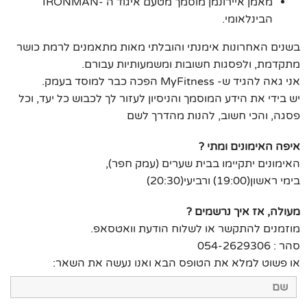
מאמן איירונמן מוסמך מטעם איגוד ה -IRONMAN
הבינלאומי.
בשנים האחרונות אימנתי והובלתי מאות מתאמנים לרמת כושר
מתקדמת, ולפסגות חשובות ומשמעותיות עבורם.
אני גאה להגיד ש- MyFitness הפכה כבר למוסד בעמק.
יש בידי את הידע המוסמך והניסיון לעזור לך לכבוש כל יעד, וכל
פסגה, והכי חשוב, להנות מהדרך לשם
איפה האימונים ומתי ?
האימונים יתקיימו בבית שערים (עמק חפר),
בימי ראשון(19:00) ורביעי(20:30)
מעולה, אז איך נרשמים ?
מוזמנים להתקשר או לשלוח הודעת וואטסאפ.
סהר : 054-2629306
או פשוט למלא את הטופס הבא ואנו נעשה את השאר: