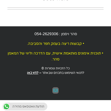
יואב צורן, טבעון
סהר ויסמן :
054-2629306
• קבוצות ריצה בעמק חפר והסביבה.
• תוכנית אימונים מותאמת אישית, עם הדרכה וליווי של המאמן
סהר.
כל הזכויות שמורות
©
לתנאי השימוש בתכנים שבאתר
–
לחץ כאן
כתובת
דואר
אלקטרוני
הודעת וואטסאפ מהירה