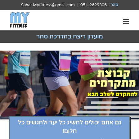
לג
סהר :
054-2629306
|
Sahar.Myfitness@gmail.com
תוכן
מועדון ריצה בהדרכת סהר
גם אתם יכולים להשיג כל יעד ולהגשים כל
קבוצת ריצה למתקדמים רמת ישי, טבעון וישובי עמק חפר
חלום!