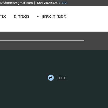
לג
סהר :
054-2629306
|
.Myfitness@gmail.com
תוכן
מסגרות אימון
מאמרים
אוד
חזרה