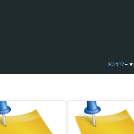
לחץ כאן
אתר –