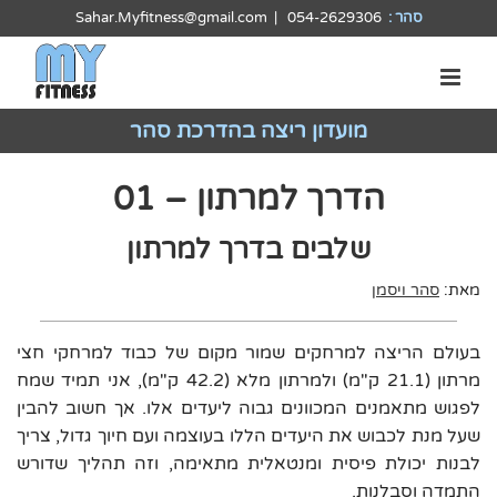
לג
סהר :
054-2629306
|
Sahar.Myfitness@gmail.com
תוכן
מועדון ריצה בהדרכת סהר
הדרך למרתון – 01
שלבים בדרך למרתון
מאת:
סהר ויסמן
בעולם הריצה למרחקים שמור מקום של כבוד למרחקי חצי
מרתון (21.1 ק"מ) ולמרתון מלא (42.2 ק"מ), אני תמיד שמח
לפגוש מתאמנים המכוונים גבוה ליעדים אלו. אך חשוב להבין
שעל מנת לכבוש את היעדים הללו בעוצמה ועם חיוך גדול, צריך
לבנות יכולת פיסית ומנטאלית מתאימה, וזה תהליך שדורש
התמדה וסבלנות.