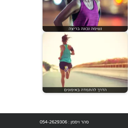
נשימה נכונה בריצה
הדרך להתמדה באימונים
סהר ויסמן :
054-2629306