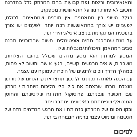
והאנאירובית וריצות נפח קבועות בהם המרחק גדל בהדרגה
וחשוב לא פחות דגש על התאוששות מספקת.
בגלל השוני בין מתאמנים אין תוכנית שמתאימה לכולם,
לפעמים יש צורך בהתאוששות רבה יותר, לפעמים יש צורך
בתוכנית המתקדמת בקצב איטי/מהיר יותר.
על מנת שההכנה תהיה אופטימלית, חשוב שהתוכנית תבנה
סביב המתאמן והיכולות/מגבלות שלו.
המסע למרתון הוא מסע מדהים שכולל בחובו הצלחות,
משברים, שיאים מרגשים, קשיים, ורגעי אושר. וחשוב לא פחות,
במהלך הדרך זוכים לרגעים של היכרות עמוקה עם עצמך.
עם הכנה נאותה ותכנון מרוץ נכון, תחצו את קו הסיום של מרתון
מוצלח, מרתון שרצתם את כולו בלי הליכות מיותרות ! מרתון
שבו הכושר שבניתם, פרוטוקול התזונה שליטשתם והחוסן
המנטאלי שפיתחתם באימונים, יתחברו יחד.
ובקו הסיום של המרתון כזה תחוו את הרגש המדהים הזה של
הגשמה ומימוש עצמי ברמה הגבוהה ביותר.
לסיכום