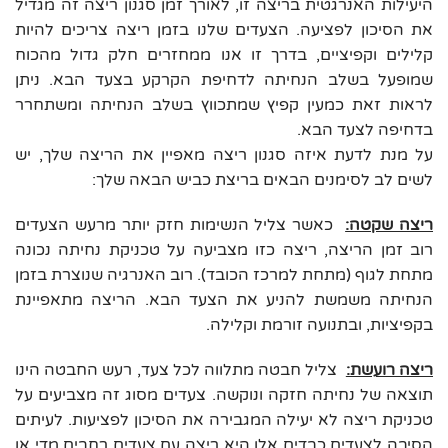
היעילות האנרגטית בריצה זו, לאורך זמן סגנון ריצה זה מגדיל
את הסיכון לפציעה. הצעדים שלנו בזמן ריצה צריכים להיות
קלילים וקפיציים, בדרך זו אנו ממחזרים חלק גדול מהכוח
שמופעל בשלב הנחיתה לדחיפת הקרקע בצעד הבא. ניתן
לראות זאת כמעין קפיץ שמתכווץ בשלב הנחיתה ומשתחרר
בדחיפה לצעד הבא.
על מנת לדעת איזה סגנון ריצה מאפיין את הריצה שלך, יש
לשים לב לסימנים הבאים בריצת כביש הבאה שלך:
ריצה שקטה:
כאשר צליל הנשימות חזק יותר מרעש הצעדים
רוב זמן הריצה, ריצה כזו מצביעה על טכניקת נחיתה נכונה
מתחת לגוף (מתחת למרכז הכובד). רוב האנרגיה שנוצרת בזמן
הנחיתה משמשת להניע את הצעד הבא. הריצה מתאפיינת
בקפיציות, ובתנועה זורמת וקלילה.
ריצה רועשת:
צליל חבטה מתלווה לכל צעד, רעש החבטה הינו
תוצאה של נחיתה חזקה ונוקשה. צעדים מסוג זה מצביעים על
טכניקת ריצה לא יעילה המגבירה את הסיכון לפציעות. לעיתים
הסיבה לצעדים כבדים אלו היא ריצה עם צעדים רחבים מדי או