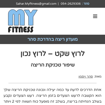
לג
סהר :
054-2629306
|
Sahar.Myfitness@gmail.com
תוכן
מועדון ריצה בהדרכת סהר
לרוץ שקט – לרוץ נכון
שיפור טכניקת הריצה
מאת:
סהר ויסמן
אחת הדרכים לדעת עד כמה יעילה ונכונה טכניקת הריצה שלך
הוא הקשבה לרעש הצעדים בזמן הריצה. רעש הצעדים נקבע
בשלב הנחיתה בריצה, בשלב זה מופעל כוח השווה לפי 2 ויותר